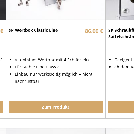
 €
SP Wertbox Classic Line
86,00 €
SP Schraubf
Sattelschrä
/
Aluminium Wertbox mit 4 Schlüsseln
Geeigent 
Für Stable Line Classic
ab dem K
Einbau nur werksseitig möglich – nicht
nachrüstbar
Zum Produkt